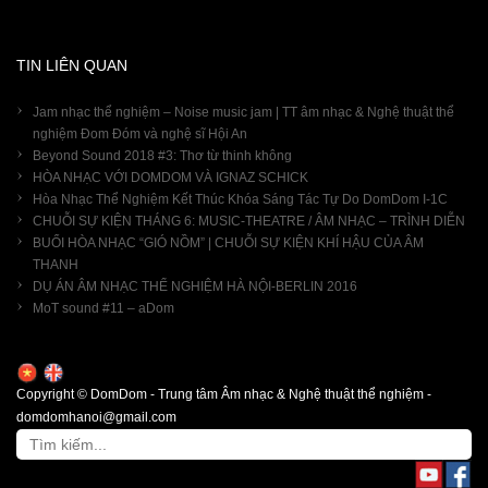
TIN LIÊN QUAN
Jam nhạc thể nghiệm – Noise music jam | TT âm nhạc & Nghệ thuật thể
nghiệm Đom Đóm và nghệ sĩ Hội An
Beyond Sound 2018 #3: Thơ từ thinh không
HÒA NHẠC VỚI DOMDOM VÀ IGNAZ SCHICK
Hòa Nhạc Thể Nghiệm Kết Thúc Khóa Sáng Tác Tự Do DomDom I-1C
CHUỖI SỰ KIỆN THÁNG 6: MUSIC-THEATRE / ÂM NHẠC – TRÌNH DIỄN
BUỔI HÒA NHẠC “GIÓ NỒM” | CHUỖI SỰ KIỆN KHÍ HẬU CỦA ÂM
THANH
DỤ ÁN ÂM NHẠC THỂ NGHIỆM HÀ NỘI-BERLIN 2016
MoT sound #11 – aDom
Copyright © DomDom - Trung tâm Âm nhạc & Nghệ thuật thể nghiệm -
domdomhanoi@gmail.com