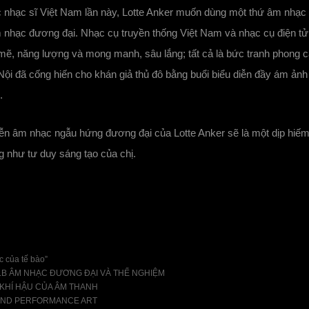
c nhạc sĩ Việt Nam lần này, Lotte Anker muốn dùng một thứ âm nhạc
 nhạc đương đại. Nhạc cụ truyền thống Việt Nam và nhạc cụ điện t
 mẽ, năng lượng và mong manh, sâu lắng; tất cả là bức tranh phong
ội đã cống hiến cho khán giả thủ đô bằng buổi biểu diễn đầy ám ảnh
.
diễn âm nhạc ngẫu hứng đương đại của Lotte Anker sẽ là một dịp hiếm
g như tư duy sáng tạo của chị.
c của tế bào”
LB ÂM NHẠC ĐƯƠNG ĐẠI VÀ THỂ NGHIỆM
 KHÍ HẬU CỦA ÂM THANH
AND PERFORMANCE ART