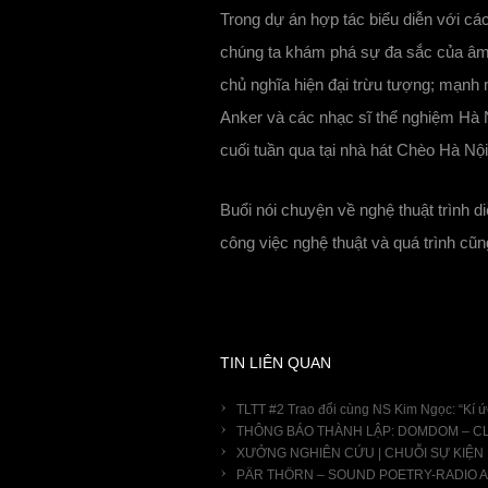
Trong dự án hợp tác biểu diễn với cá
chúng ta khám phá sự đa sắc của âm
chủ nghĩa hiện đại trừu tượng; mạnh
Anker và các nhạc sĩ thể nghiệm Hà N
cuối tuần qua tại nhà hát Chèo Hà Nội
Buổi nói chuyện về nghệ thuật trình 
công việc nghệ thuật và quá trình cũn
TIN LIÊN QUAN
TLTT #2 Trao đổi cùng NS Kim Ngọc: “Kí ứ
THÔNG BÁO THÀNH LẬP: DOMDOM – C
XƯỞNG NGHIÊN CỨU | CHUỖI SỰ KIỆN
PÄR THÖRN – SOUND POETRY-RADIO 