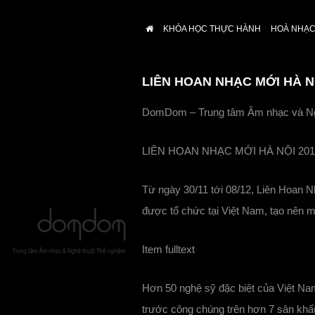
KHÓA HỌC THỰC HÀNH
HOÀ NHẠC 
LIÊN HOAN NHẠC MỚI HÀ N
DomDom – Trung tâm Âm nhạc và Nghệ
LIÊN HOAN NHẠC MỚI HÀ NỘI 201
Từ ngày 30/11 tới 08/12, Liên Hoan N
được tổ chức tại Việt Nam, tạo nên mộ
Item fulltext
Hơn 50 nghệ sỹ đặc biệt của Việt Na
trước công chúng trên hơn 7 sân khấ