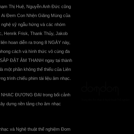
Phạm Thị Huệ, Nguyễn Anh Đức cũng
es, Ai Đem Con Nhện Giăng Mùng của
ác nghệ sỹ ngẫu hứng và các nhóm
c, Henrik Frisk, Thank Thủy, Jakob
 liên hoan diễn ra trong 8 NGÀY này,
 phong cách và hình thức vô cùng đa
P ĐẶT ÂM THANH ngay tại thành
ột phần không thể thiếu của Liên
g trình chiếu phim tài liệu âm nhạc.
 ÂM NHẠC ĐƯƠNG ĐẠI trong bối cảnh
 xây dựng nền tảng cho âm nhạc
m nhạc và Nghệ thuật thể nghiệm Đom