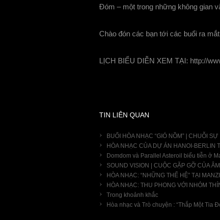
Đóm – một trong những không gian văn 
Chào đón các bạn tới các buổi ra mắ
LỊCH BIỂU DIỄN XEM TẠI: http://www.
TIN LIÊN QUAN
BUỔI HÒA NHẠC “GIÓ NỒM” | CHUỖI SỰ
HÒA NHẠC CỦA DỰ ÁN HANOI-BERLIN T
Domdom và Parallel Asteroil biểu tiễn ở M
SOUND VISION | CUỘC GẶP GỠ CỦA ÂM 
HÒA NHẠC: “NHỮNG THẾ HỆ” TẠI MANZ
HÒA NHẠC: THU PHONG VỚI NHÓM THÍ
Trong khoảnh khắc
Hòa nhạc và Trò chuyện : “Thắp Một Tia