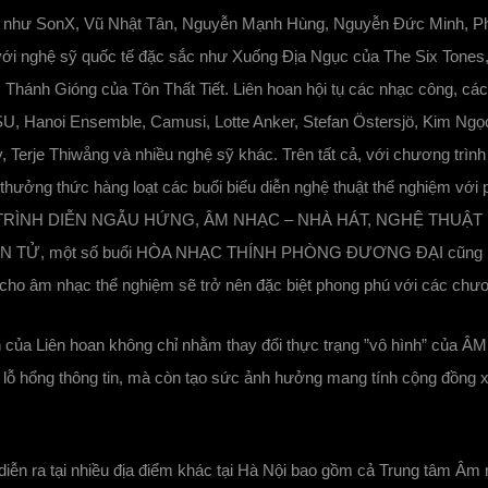
ớc như SonX, Vũ Nhật Tân, Nguyễn Mạnh Hùng, Nguyễn Đức Minh, 
c với nghệ sỹ quốc tế đặc sắc như Xuống Địa Ngục của The Six Ton
, Thánh Gióng của Tôn Thất Tiết. Liên hoan hội tụ các nhạc công, c
SU, Hanoi Ensemble, Camusi, Lotte Anker, Stefan Östersjö, Kim Ngọ
y, Terje Thiwång và nhiều nghệ sỹ khác. Trên tất cả, với chương trình
thưởng thức hàng loạt các buổi biểu diễn nghệ thuật thể nghiệm với
RÌNH DIỄN NGẪU HỨNG, ÂM NHẠC – NHÀ HÁT, NGHỆ THUẬT SẮ
N TỬ, một số buổi HÒA NHẠC THÍNH PHÒNG ĐƯƠNG ĐẠI cũng là m
 cho âm nhạc thể nghiệm sẽ trở nên đặc biệt phong phú với các chươn
của Liên hoan không chỉ nhằm thay đổi thực trạng ”vô hình” của
g lỗ hổng thông tin, mà còn tạo sức ảnh hưởng mang tính cộng đồng
iễn ra tại nhiều địa điểm khác tại Hà Nội bao gồm cả Trung tâm Â