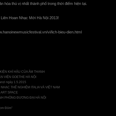
hóa thú vị nhất thành phố trong thời điểm hiện tại.
t Liên Hoan Nhạc Mới Hà Nội 2013!
hanoinewmusicfestival.vn/vi/lich-bieu-dien.html
 KIỆN KHÍ HẬU CỦA ÂM THANH
ẠI VIỆN GOETHE HÀ NỘI
anzi ngày 1.5.2015
NHẠC THỂ NGHIỆM ITALIA VÀ VIỆT NAM
I ART SPACE
NH PHÒNG ĐƯƠNG ĐẠI HÀ NỘI
 Đom Đóm”