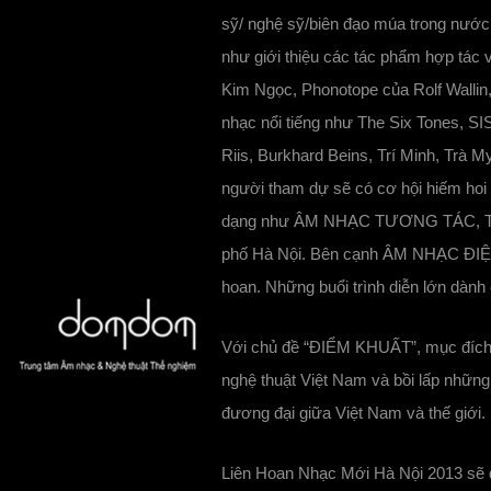
sỹ/ nghệ sỹ/biên đạo múa trong nư
như giới thiệu các tác phẩm hợp tá
Kim Ngọc, Phonotope của Rolf Wallin
nhạc nổi tiếng như The Six Tones, SI
Riis, Burkhard Beins, Trí Minh, Trà M
người tham dự sẽ có cơ hội hiếm hoi 
dạng như ÂM NHẠC TƯƠNG TÁC, T
phố Hà Nội. Bên cạnh ÂM NHẠC ĐIỆ
hoan. Những buổi trình diễn lớn dành
Với chủ đề “ĐIỂM KHUẤT”, mục đích 
nghệ thuật Việt Nam và bồi lấp nhữn
đương đại giữa Việt Nam và thế giới.
Liên Hoan Nhạc Mới Hà Nội 2013 sẽ d