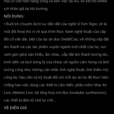
Hai cố vấn hiện đang sống và làm việc tại Áo, sẽ kết nối online
với khán giả tại hội trường.
NỘI DUNG:
• Buổi trò chuyện dưới sự dẫn dắt của nghệ sĩ Kim Ngọc sẽ là
một đối thoại thú vị về quá trình thực hành nghệ thuật của cặp
đôi cố vấn đặc biệt của dự án duo Sieldl/Cao; về những sắp đặt
âm thanh và các tác phẩm xuyên ngành mới nhất của họ, nơi
ranh giới giữa sân khấu, âm nhạc, sắp đặt âm thanh tương tác,
trình diễn và kịch bóng bị xóa nhòa; về nguồn cảm hứng và ảnh
tưởng cũng như những cân nhắc tính nghệ thuật, tính thẩm mỹ,
công tác hậu cần và kỹ thuật đối với mỗi dự án họ đã thực hiện
chẳng hạn việc dùng các thiết bị cảm biến, phần mềm Max for
Live, Ableton Live, bộ tổng hợp mô-đun (modular synthesizer),
các thiết bị điện tử nhỏ tự chế…
VỀ DIỄN GIẢ