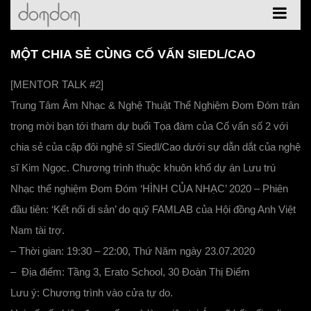
MỘT CHIA SẺ CÙNG CỐ VẤN SIEDL/CAO
[MENTOR TALK #2]
Trung Tâm Âm Nhạc & Nghệ Thuật Thể Nghiệm Đom Đóm trân
trọng mời bạn tới tham dự
buổi Tọa đàm của Cố vấn số 2 với
chia sẻ của cặp đôi nghệ sĩ Siedl/Cao
dưới sự dẫn dắt của nghệ
sĩ Kim Ngọc. Chương trình thuộc khuôn khổ
dự án Lưu trú
Nhạc thể nghiệm Đom Đóm ‘HÌNH CỦA NHẠC’ 2020 – Phiên
đầu tiên: ‘Kết nối di sản’
do quỹ FAMLAB của Hội đồng Anh Việt
Nam tài trợ.
–
Thời gian: 19:30 – 22:00, Thứ Năm ngày 23.07.2020
– Địa điểm: Tầng 3, Erato School, 30 Đoàn Thị Điểm
Lưu ý: Chương trình vào cửa tự do.