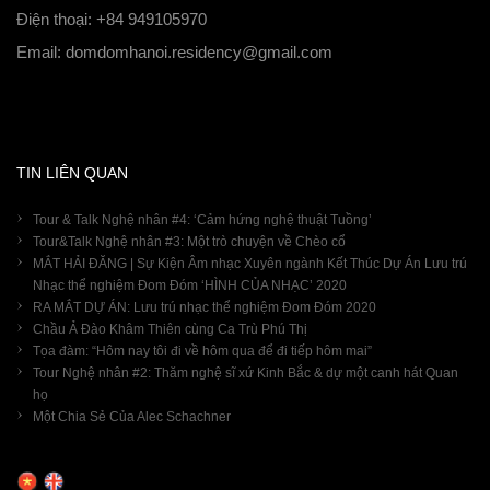
Điện thoại: +84 949105970
Email: domdomhanoi.residency@gmail.com
TIN LIÊN QUAN
Tour & Talk Nghệ nhân #4: ‘Cảm hứng nghệ thuật Tuồng’
Tour&Talk Nghệ nhân #3: Một trò chuyện về Chèo cổ
MẮT HẢI ĐĂNG | Sự Kiện Âm nhạc Xuyên ngành Kết Thúc Dự Án Lưu trú
Nhạc thể nghiệm Đom Đóm ‘HÌNH CỦA NHẠC’ 2020
RA MẮT DỰ ÁN: Lưu trú nhạc thể nghiệm Đom Đóm 2020
Chầu Ả Đào Khâm Thiên cùng Ca Trù Phú Thị
Tọa đàm: “Hôm nay tôi đi về hôm qua để đi tiếp hôm mai”
Tour Nghệ nhân #2: Thăm nghệ sĩ xứ Kinh Bắc & dự một canh hát Quan
họ
Một Chia Sẻ Của Alec Schachner