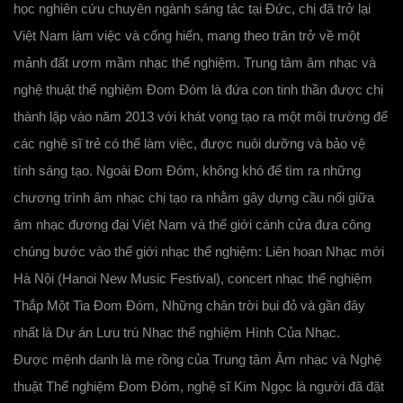
học nghiên cứu chuyên ngành sáng tác tại Đức, chị đã trở lại
Việt Nam làm việc và cống hiến, mang theo trăn trở về một
mảnh đất ươm mầm nhạc thể nghiệm. Trung tâm âm nhạc và
nghệ thuật thể nghiệm Đom Đóm là đứa con tinh thần được chị
thành lập vào năm 2013 với khát vọng tạo ra một môi trường để
các nghệ sĩ trẻ có thể làm việc, được nuôi dưỡng và bảo vệ
tính sáng tạo. Ngoài Đom Đóm, không khó để tìm ra những
chương trình âm nhạc chị tạo ra nhằm gây dựng cầu nối giữa
âm nhạc đương đại Việt Nam và thế giới cánh cửa đưa công
chúng bước vào thế giới nhạc thể nghiệm: Liên hoan Nhạc mới
Hà Nội (Hanoi New Music Festival), concert nhạc thể nghiệm
Thắp Một Tia Đom Đóm, Những chân trời bụi đỏ và gần đây
nhất là Dự án Lưu trú Nhạc thể nghiệm Hình Của Nhạc.
Được mệnh danh là mẹ rồng của Trung tâm Âm nhạc và Nghệ
thuật Thể nghiệm Đom Đóm, nghệ sĩ Kim Ngọc là người đã đặt