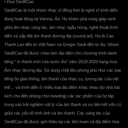
• Duo Siedl/Cao
Siedl/Cao là một nhóm nhạc sĩ đồng thời là nghệ sĩ trình diễn
đang hoạt động tại Vienna, Áo. Họ khám phá vùng giáp ranh
giữa âm nhạc sáng tác, âm nhạc ngẫu hứng, nghệ thuật trình
diễn và sắp đặt âm thanh đương đại (sound art). Họ là Cao
Thanh Lan đến từ Việt Nam và Gregor Siedl đến từ Áo. Nhóm
Siedl/Cao đã được chọn làm đại diện cho chương trình danh
tiếng “ m thanh mới của nước Áo” năm 2018-2020 hạng mục
Âm nhạc đương đại. Sử dụng chất liệu phong phú như các loại
tiếng ồn giao thông, âm thanh của nhạc cụ, tương tác của vật
thể… và trình diễn ở nhiều loại địa điểm khác nhau (từ nhà hát
kịch cho đến phòng chơi bowling) các tác phẩm của họ tập
trung vào trải nghiệm vật lý của âm thanh và sự liên kết vốn có
giữa các yếu tố hình ảnh và âm thanh. Các sáng tác của
Siedl/Cao đã được giới thiệu tại các liên hoan và địa điểm hòa